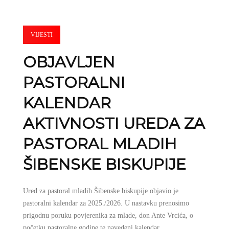
VIJESTI
OBJAVLJEN
PASTORALNI
KALENDAR
AKTIVNOSTI UREDA ZA
PASTORAL MLADIH
ŠIBENSKE BISKUPIJE
Ured za pastoral mladih Šibenske biskupije objavio je
pastoralni kalendar za 2025./2026. U nastavku prenosimo
prigodnu poruku povjerenika za mlade, don Ante Vrcića, o
početku pastoralne godine te navedeni kalendar