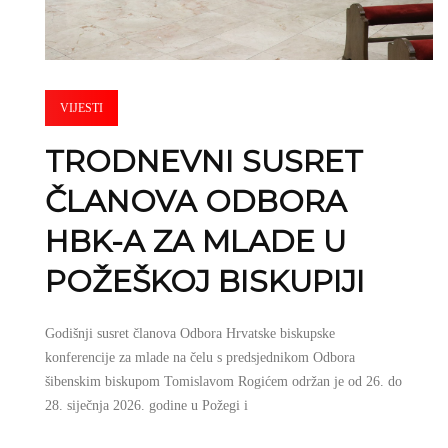
VIJESTI
TRODNEVNI SUSRET
ČLANOVA ODBORA
HBK-A ZA MLADE U
POŽEŠKOJ BISKUPIJI
Godišnji susret članova Odbora Hrvatske biskupske
konferencije za mlade na čelu s predsjednikom Odbora
šibenskim biskupom Tomislavom Rogićem održan je od 26. do
28. siječnja 2026. godine u Požegi i