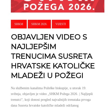
SHKM
SHKM 2026.
VIJESTI
OBJAVLJEN VIDEO S
NAJLJEPŠIM
TRENUCIMA SUSRETA
HRVATSKE KATOLIČKE
MLADEŽI U POŽEGI
Na službenim kanalima Požeške biskupije, u utorak 19.
svibnja, objavljen je video „SHKM Požega 2026. | Najljepši
trenutci“, koji donosi pregled najvažnijih trenutaka prvoga
dana Susreta hrvatske katoličke mladeži održanog