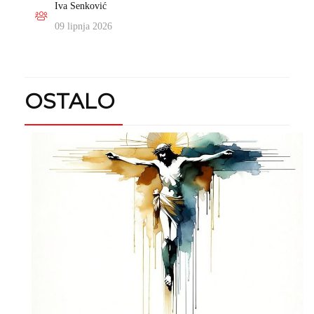
Iva Senković
09 lipnja 2026
OSTALO