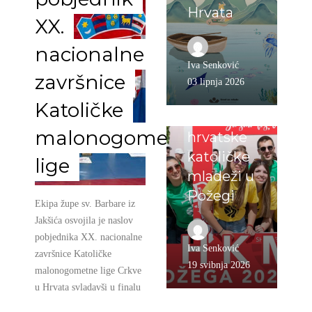
SHKM 2026.
Hrvata
XX.
VIJESTI
Objavljen
nacionalne
video s
Iva Senković
završnice
najljepšim
03 lipnja 2026
trenucima
Katoličke
Susreta
malonogometne
hrvatske
katoličke
lige
mladeži u
Požegi
Ekipa župe sv. Barbare iz
Jakšića osvojila je naslov
pobjednika XX. nacionalne
Iva Senković
završnice Katoličke
19 svibnja 2026
malonogometne lige Crkve
u Hrvata svladavši u finalu