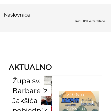
Naslovnica
Ured HBK-a za mlade
AKTUALNO
VIJESTI
Popis
Župa sv.
ljetnih
kampova
Barbare iz
2026. u
Jakšića
organizaciji
SHKM
Crkve u
pobjednik