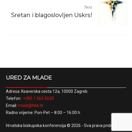
Next
Sretan i blagoslovljen Uskrs!
URED ZA MLADE
Adresa: Ksaverska cesta 12a, 10000 Zagreb
Telefon:
+385 1 563 5035
Email:
mladi@hbk.hr
Radno vrijeme: Pon-Pet – 8:00 – 16:00 h
Hrvatska biskupska konferencija © 2026 - Sva prava pridržana