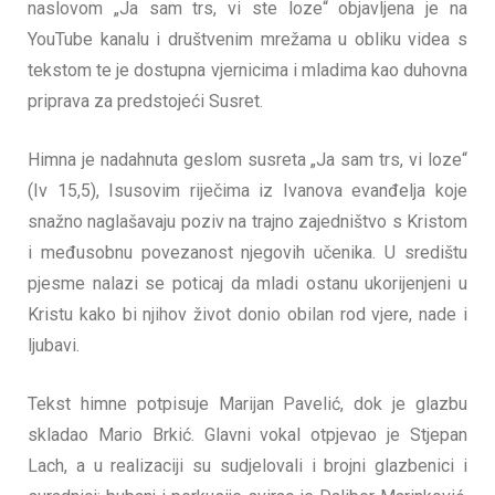
naslovom „Ja sam trs, vi ste loze“ objavljena je na
YouTube kanalu i društvenim mrežama u obliku videa s
tekstom te je dostupna vjernicima i mladima kao duhovna
priprava za predstojeći Susret.
Himna je nadahnuta geslom susreta „Ja sam trs, vi loze“
(Iv 15,5), Isusovim riječima iz Ivanova evanđelja koje
snažno naglašavaju poziv na trajno zajedništvo s Kristom
i međusobnu povezanost njegovih učenika. U središtu
pjesme nalazi se poticaj da mladi ostanu ukorijenjeni u
Kristu kako bi njihov život donio obilan rod vjere, nade i
ljubavi.
Tekst himne potpisuje Marijan Pavelić, dok je glazbu
skladao Mario Brkić. Glavni vokal otpjevao je Stjepan
Lach, a u realizaciji su sudjelovali i brojni glazbenici i