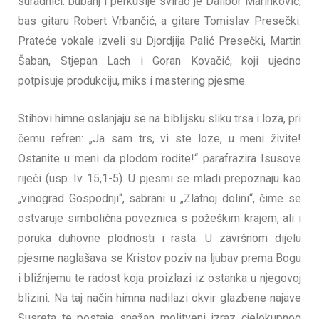
suradnici: bubanj i perkusije svirao je Dalibor Marinković,
bas gitaru Robert Vrbančić, a gitare Tomislav Presečki.
Prateće vokale izveli su Djordjija Palić Presečki, Martin
Šaban, Stjepan Lach i Goran Kovačić, koji ujedno
potpisuje produkciju, miks i mastering pjesme.
Stihovi himne oslanjaju se na biblijsku sliku trsa i loza, pri
čemu refren: „Ja sam trs, vi ste loze, u meni živite!
Ostanite u meni da plodom rodite!“ parafrazira Isusove
riječi (usp. Iv 15,1-5). U pjesmi se mladi prepoznaju kao
„vinograd Gospodnji“, sabrani u „Zlatnoj dolini“, čime se
ostvaruje simbolična poveznica s požeškim krajem, ali i
poruka duhovne plodnosti i rasta. U završnom dijelu
pjesme naglašava se Kristov poziv na ljubav prema Bogu
i bližnjemu te radost koja proizlazi iz ostanka u njegovoj
blizini. Na taj način himna nadilazi okvir glazbene najave
Susreta te postaje snažan molitveni izraz cjelokupnog