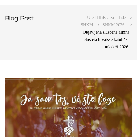
Blog Post
Ured HBK-a za mlade
>
SHKM
>
SHKM 2026.
>
Objavljena službena himna
Susreta hrvatske katoličke
mladeži 2026.