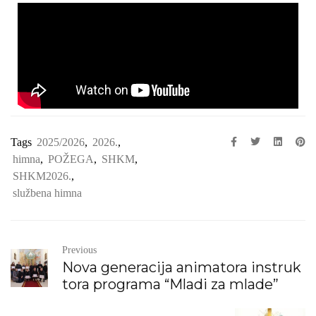
Tags
2025/2026
,
2026.
,
himna
,
POŽEGA
,
SHKM
,
SHKM2026.
,
službena himna
Previous
Nova generacija animatora instruk
tora programa “Mladi za mlade”