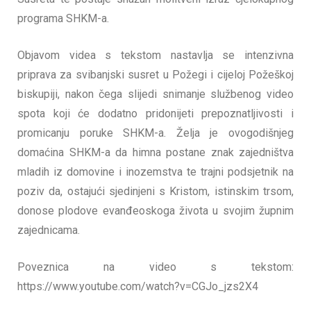
programa SHKM-a.
Objavom videa s tekstom nastavlja se intenzivna
priprava za svibanjski susret u Požegi i cijeloj Požeškoj
biskupiji, nakon čega slijedi snimanje službenog video
spota koji će dodatno pridonijeti prepoznatljivosti i
promicanju poruke SHKM-a. Želja je ovogodišnjeg
domaćina SHKM-a da himna postane znak zajedništva
mladih iz domovine i inozemstva te trajni podsjetnik na
poziv da, ostajući sjedinjeni s Kristom, istinskim trsom,
donose plodove evanđeoskoga života u svojim župnim
zajednicama.
Poveznica na video s tekstom:
https://www.youtube.com/watch?v=CGJo_jzs2X4