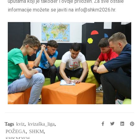
uputama koji je također i ovdje priložen. Za sve ostale
informacije možete se javiti na info@shkm2026.hr.
Tags
kviz
,
kvizaška_liga
,
POŽEGA
,
SHKM
,
SHKM2026.