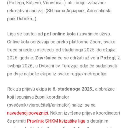
(Požega, Kutjevo, Virovitica…), ali i brojni zabavno-
rekreativni sadržaji (Shhhuma Aquapark, Adrenalinski
park Duboka…).
Liga se sastoji od
pet online kola
i završnice uživo.
Online kola održavaju se preko platforme Zoom, svake
treće srijede u mjesecu, od studenoga 2025. do ožujka
2026. godine.
Završnica
će se održati uživo
u Požegi
, 2.
svibnja 2026., u Dvorani sv. Terezije, gdje će sudjelovati
po dvije najbolje ekipe iz svake regije/metropolije.
Rok za prijavu ekipa je
6. studenoga 2025.
, a obrazac
koji ispunjava župni koordinator
(svećenik/vjeroučitelj/animator) nalazi se na
navedenoj poveznici
. Nakon izvršene prijave koordinatori
će primiti
Pravilnik SHKM kvizaške lige
s detaljnim