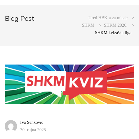
Blog Post
Ured HBK-a za mlade
>
SHKM
>
SHKM 2026.
>
SHKM kvizaška liga
Iva Senković
30. rujna 2025.