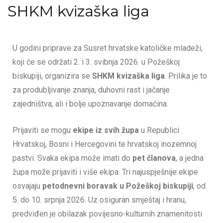
SHKM kvizaška liga
U godini priprave za Susret hrvatske katoličke mladeži,
koji će se održati 2. i 3. svibnja 2026. u Požeškoj
biskupiji, organizira se
SHKM kvizaška liga
. Prilika je to
za produbljivanje znanja, duhovni rast i jačanje
zajedništva, ali i bolje upoznavanje domaćina.
Prijaviti se mogu
ekipe iz svih župa
u Republici
Hrvatskoj, Bosni i Hercegovini te hrvatskoj inozemnoj
pastvi. Svaka ekipa može imati do
pet članova
, a jedna
župa može prijaviti i više ekipa. Tri najuspješnije ekipe
osvajaju
petodnevni boravak u Požeškoj biskupiji
, od
5. do 10. srpnja 2026. Uz osiguran smještaj i hranu,
predviđen je obilazak povijesno-kulturnih znamenitosti