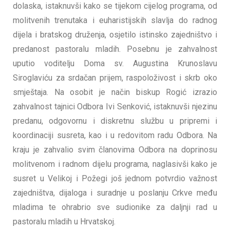
dolaska, istaknuvši kako se tijekom cijelog programa, od
molitvenih trenutaka i euharistijskih slavlja do radnog
dijela i bratskog druženja, osjetilo istinsko zajedništvo i
predanost pastoralu mladih. Posebnu je zahvalnost
uputio voditelju Doma sv. Augustina Krunoslavu
Siroglaviću za srdačan prijem, raspoloživost i skrb oko
smještaja. Na osobit je način biskup Rogić izrazio
zahvalnost tajnici Odbora Ivi Senković, istaknuvši njezinu
predanu, odgovornu i diskretnu službu u pripremi i
koordinaciji susreta, kao i u redovitom radu Odbora. Na
kraju je zahvalio svim članovima Odbora na doprinosu
molitvenom i radnom dijelu programa, naglasivši kako je
susret u Velikoj i Požegi još jednom potvrdio važnost
zajedništva, dijaloga i suradnje u poslanju Crkve među
mladima te ohrabrio sve sudionike za daljnji rad u
pastoralu mladih u Hrvatskoj.