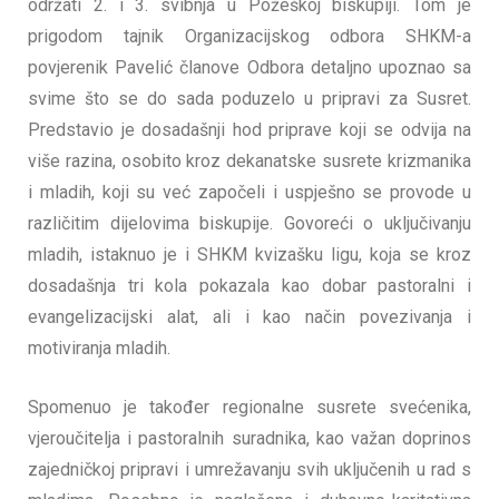
održati 2. i 3. svibnja u Požeškoj biskupiji. Tom je
prigodom tajnik Organizacijskog odbora SHKM-a
povjerenik Pavelić članove Odbora detaljno upoznao sa
svime što se do sada poduzelo u pripravi za Susret.
Predstavio je dosadašnji hod priprave koji se odvija na
više razina, osobito kroz dekanatske susrete krizmanika
i mladih, koji su već započeli i uspješno se provode u
različitim dijelovima biskupije. Govoreći o uključivanju
mladih, istaknuo je i SHKM kvizašku ligu, koja se kroz
dosadašnja tri kola pokazala kao dobar pastoralni i
evangelizacijski alat, ali i kao način povezivanja i
motiviranja mladih.
Spomenuo je također regionalne susrete svećenika,
vjeroučitelja i pastoralnih suradnika, kao važan doprinos
zajedničkoj pripravi i umrežavanju svih uključenih u rad s