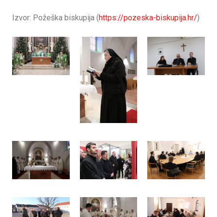
Izvor: Požeška biskupija (
https://pozeska-biskupija.hr/
)