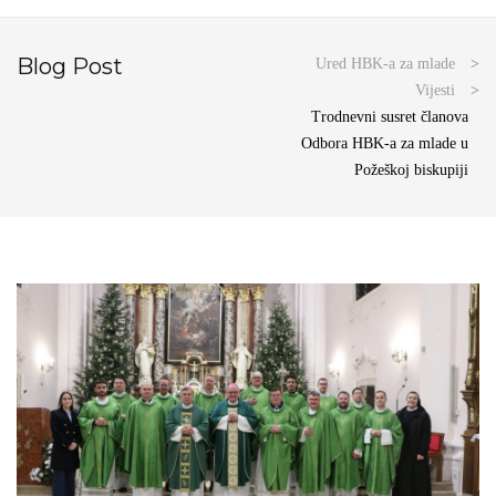
Blog Post
Ured HBK-a za mlade
>
Vijesti
>
Trodnevni susret članova
Odbora HBK-a za mlade u
Požeškoj biskupiji