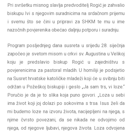
Pri svršetku misnog slavlja predvoditelj Rogić je zahvalio
biskupu Ivi s njegovim suradnicima na srdačnom prijemu
i svemu što se čini u pripravi za SHKM te mu u ime
nazočnih povjerenika obećao daljnju potporu i suradnju.
Program posljednjeg dana susreta u srijedu 28. siječnja
započeo je svetom misom u crkvi sv. Augustina u Velikoj
koju je predslavio biskup Rogić u zajedništvu s
povjerenicima za pastoral mladih. U homiliji je podsjetio
na Susret hrvatske katoličke mladeži koji će u svibnju biti
održan u Požeškoj biskupiji i geslo „Ja sam trs, vi loze.“
Poručio je da je to slika koja puno govori. „Loza u sebi
ima život koji joj dolazi po sokovima s trsa. Isus želi da
mi budemo loze na izvoru života, nacijepljeni na njega, s
njime čvrsto povezani, da se nikada ne odvojimo od
njega, od njegove ljubavi, njegova života. Loza odvojena