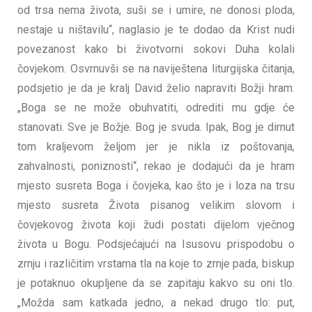
od trsa nema života, suši se i umire, ne donosi ploda,
nestaje u ništavilu“, naglasio je te dodao da Krist nudi
povezanost kako bi životvorni sokovi Duha kolali
čovjekom. Osvrnuvši se na naviještena liturgijska čitanja,
podsjetio je da je kralj David želio napraviti Božji hram.
„Boga se ne može obuhvatiti, odrediti mu gdje će
stanovati. Sve je Božje. Bog je svuda. Ipak, Bog je dirnut
tom kraljevom željom jer je nikla iz poštovanja,
zahvalnosti, poniznosti“, rekao je dodajući da je hram
mjesto susreta Boga i čovjeka, kao što je i loza na trsu
mjesto susreta Života pisanog velikim slovom i
čovjekovog života koji žudi postati dijelom vječnog
života u Bogu. Podsjećajući na Isusovu prispodobu o
zrnju i različitim vrstama tla na koje to zrnje pada, biskup
je potaknuo okupljene da se zapitaju kakvo su oni tlo.
„Možda sam katkada jedno, a nekad drugo tlo: put,