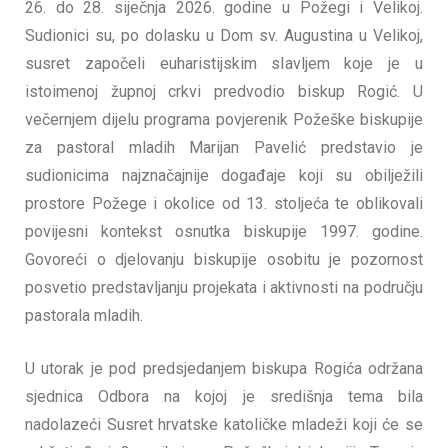
26. do 28. siječnja 2026. godine u Požegi i Velikoj.
Sudionici su, po dolasku u Dom sv. Augustina u Velikoj,
susret započeli euharistijskim slavljem koje je u
istoimenoj župnoj crkvi predvodio biskup Rogić. U
večernjem dijelu programa povjerenik Požeške biskupije
za pastoral mladih Marijan Pavelić predstavio je
sudionicima najznačajnije događaje koji su obilježili
prostore Požege i okolice od 13. stoljeća te oblikovali
povijesni kontekst osnutka biskupije 1997. godine.
Govoreći o djelovanju biskupije osobitu je pozornost
posvetio predstavljanju projekata i aktivnosti na području
pastorala mladih.
U utorak je pod predsjedanjem biskupa Rogića održana
sjednica Odbora na kojoj je središnja tema bila
nadolazeći Susret hrvatske katoličke mladeži koji će se