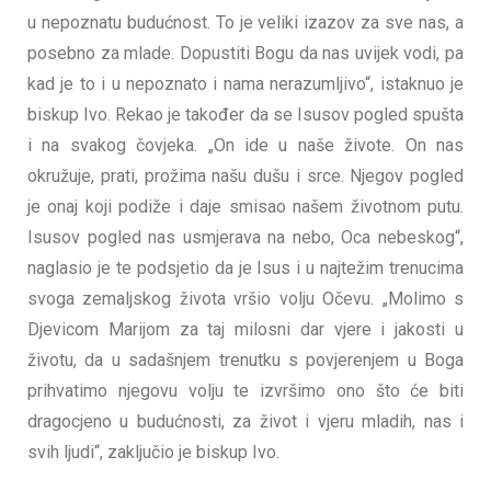
u nepoznatu budućnost. To je veliki izazov za sve nas, a
posebno za mlade. Dopustiti Bogu da nas uvijek vodi, pa
kad je to i u nepoznato i nama nerazumljivo“, istaknuo je
biskup Ivo. Rekao je također da se Isusov pogled spušta
i na svakog čovjeka. „On ide u naše živote. On nas
okružuje, prati, prožima našu dušu i srce. Njegov pogled
je onaj koji podiže i daje smisao našem životnom putu.
Isusov pogled nas usmjerava na nebo, Oca nebeskog“,
naglasio je te podsjetio da je Isus i u najtežim trenucima
svoga zemaljskog života vršio volju Očevu. „Molimo s
Djevicom Marijom za taj milosni dar vjere i jakosti u
životu, da u sadašnjem trenutku s povjerenjem u Boga
prihvatimo njegovu volju te izvršimo ono što će biti
dragocjeno u budućnosti, za život i vjeru mladih, nas i
svih ljudi“, zaključio je biskup Ivo.