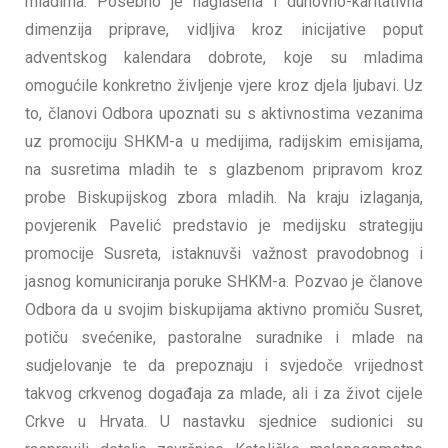
mladima. Posebno je naglašena i duhovno-karitativna
dimenzija priprave, vidljiva kroz inicijative poput
adventskog kalendara dobrote, koje su mladima
omogućile konkretno življenje vjere kroz djela ljubavi. Uz
to, članovi Odbora upoznati su s aktivnostima vezanima
uz promociju SHKM-a u medijima, radijskim emisijama,
na susretima mladih te s glazbenom pripravom kroz
probe Biskupijskog zbora mladih. Na kraju izlaganja,
povjerenik Pavelić predstavio je medijsku strategiju
promocije Susreta, istaknuvši važnost pravodobnog i
jasnog komuniciranja poruke SHKM-a. Pozvao je članove
Odbora da u svojim biskupijama aktivno promiču Susret,
potiču svećenike, pastoralne suradnike i mlade na
sudjelovanje te da prepoznaju i svjedoče vrijednost
takvog crkvenog događaja za mlade, ali i za život cijele
Crkve u Hrvata. U nastavku sjednice sudionici su