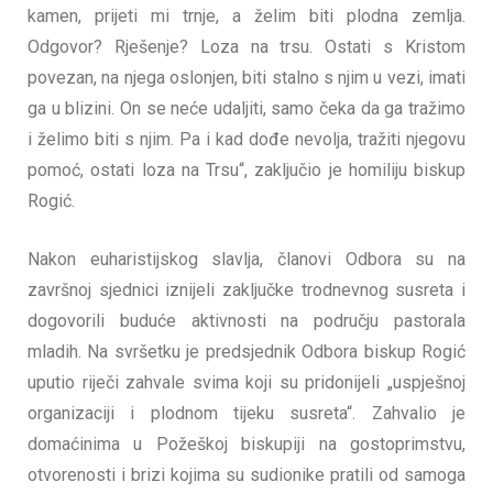
kamen, prijeti mi trnje, a želim biti plodna zemlja.
Odgovor? Rješenje? Loza na trsu. Ostati s Kristom
povezan, na njega oslonjen, biti stalno s njim u vezi, imati
ga u blizini. On se neće udaljiti, samo čeka da ga tražimo
i želimo biti s njim. Pa i kad dođe nevolja, tražiti njegovu
pomoć, ostati loza na Trsu“, zaključio je homiliju biskup
Rogić.
Nakon euharistijskog slavlja, članovi Odbora su na
završnoj sjednici iznijeli zaključke trodnevnog susreta i
dogovorili buduće aktivnosti na području pastorala
mladih. Na svršetku je predsjednik Odbora biskup Rogić
uputio riječi zahvale svima koji su pridonijeli „uspješnoj
organizaciji i plodnom tijeku susreta“. Zahvalio je
domaćinima u Požeškoj biskupiji na gostoprimstvu,
otvorenosti i brizi kojima su sudionike pratili od samoga