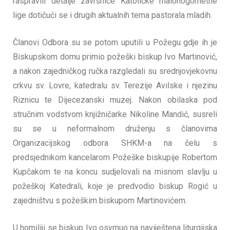
raspravili detalje završnice Katoličke malonogometne
lige dotičući se i drugih aktualnih tema pastorala mladih.
Članovi Odbora su se potom uputili u Požegu gdje ih je
Biskupskom domu primio požeški biskup Ivo Martinović,
a nakon zajedničkog ručka razgledali su srednjovjekovnu
crkvu sv. Lovre, katedralu sv. Terezije Avilske i njezinu
Riznicu te Dijecezanski muzej. Nakon obilaska pod
stručnim vodstvom knjižničarke Nikoline Mandić, susreli
su se u neformalnom druženju s članovima
Organizacijskog odbora SHKM-a na čelu s
predsjednikom kancelarom Požeške biskupije Robertom
Kupčakom te na koncu sudjelovali na misnom slavlju u
požeškoj Katedrali, koje je predvodio biskup Rogić u
zajedništvu s požeškim biskupom Martinovićem.
U homiliji se biskup Ivo osvrnuo na naviještena liturgijska