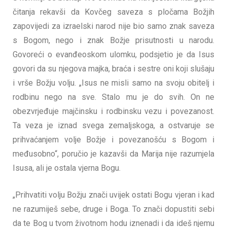
čitanja rekavši da Kovčeg saveza s pločama Božjih
zapovijedi za izraelski narod nije bio samo znak saveza
s Bogom, nego i znak Božje prisutnosti u narodu.
Govoreći o evanđeoskom ulomku, podsjetio je da Isus
govori da su njegova majka, braća i sestre oni koji slušaju
i vrše Božju volju. „Isus ne misli samo na svoju obitelj i
rodbinu nego na sve. Stalo mu je do svih. On ne
obezvrjeđuje majčinsku i rodbinsku vezu i povezanost.
Ta veza je iznad svega zemaljskoga, a ostvaruje se
prihvaćanjem volje Božje i povezanošću s Bogom i
međusobno“, poručio je kazavši da Marija nije razumjela
Isusa, ali je ostala vjerna Bogu.
„Prihvatiti volju Božju znači uvijek ostati Bogu vjeran i kad
ne razumiješ sebe, druge i Boga. To znači dopustiti sebi
da te Bog u tvom životnom hodu iznenadi i da ideš njemu