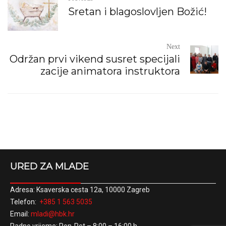
Sretan i blagoslovljen Božić!
Next
Održan prvi vikend susret specijali
zacije animatora instruktora
URED ZA MLADE
Adresa: Ksaverska cesta 12a, 10000 Zagreb
Telefon:
+385 1 563 5035
Email:
mladi@hbk.hr