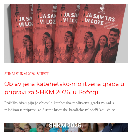
SHKM
SHKM 2026.
VIJESTI
Objavljena katehetsko-molitvena građa u
pripravi za SHKM 2026. u Požegi
Požeška biskupija je objavila katehetsko-molitvenu građu za rad s
mladima u pripravi za Susret hrvatske katoličke mladeži koji će se