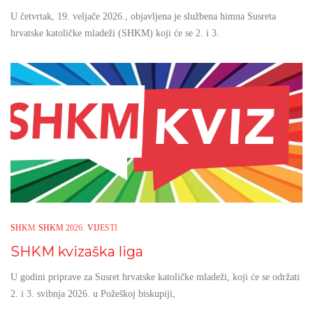
U četvrtak, 19. veljače 2026., objavljena je službena himna Susreta
hrvatske katoličke mladeži (SHKM) koji će se 2. i 3.
SHKM
SHKM 2026.
VIJESTI
SHKM kvizaška liga
U godini priprave za Susret hrvatske katoličke mladeži, koji će se održati
2. i 3. svibnja 2026. u Požeškoj biskupiji,