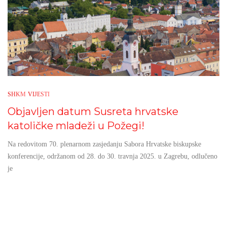
SHKM
VIJESTI
Objavljen datum Susreta hrvatske
katoličke mladeži u Požegi!
Na redovitom 70. plenarnom zasjedanju Sabora Hrvatske biskupske
konferencije, održanom od 28. do 30. travnja 2025. u Zagrebu, odlučeno
je