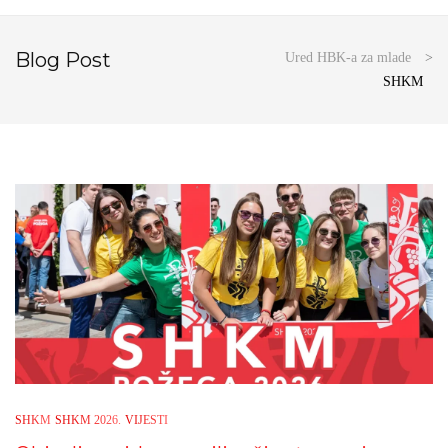
Blog Post
Ured HBK-a za mlade
>
SHKM
SHKM
SHKM 2026.
VIJESTI