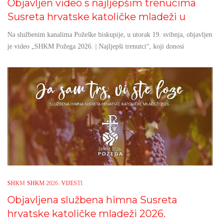
Objavljen video s najljepšim trenucima
Susreta hrvatske katoličke mladeži u
Na službenim kanalima Požeške biskupije, u utorak 19. svibnja, objavljen
je video „SHKM Požega 2026. | Najljepši trenutci“, koji donosi
SHKM
SHKM 2026.
VIJESTI
Objavljena službena himna Susreta
hrvatske katoličke mladeži 2026.