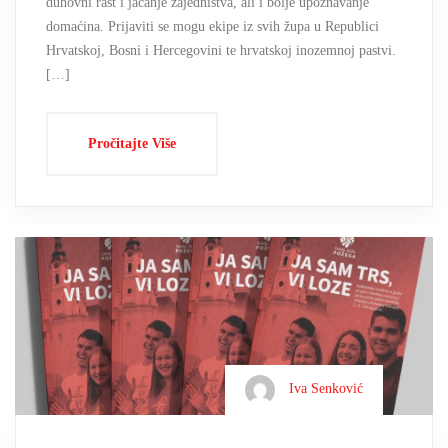
duhovni rast i jačanje zajedništva, ali i bolje upoznavanje
domaćina. Prijaviti se mogu ekipe iz svih župa u Republici
Hrvatskoj, Bosni i Hercegovini te hrvatskoj inozemnoj pastvi.
[…]
Pročitajte Više
Iva Senković