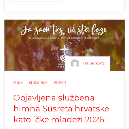
Iva Senković
SHKM
SHKM 2026.
VIJESTI
Objavljena službena
himna Susreta hrvatske
katoličke mladeži 2026.