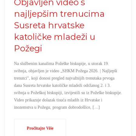
Objavljen video s
najljepšim trenucima
Susreta hrvatske
katoličke mladeži u
Požegi
Na službenim kanalima Požeške biskupije, u utorak 19.
svibnja, objavljen je video „SHKM Požega 2026. | Najljepši
trenutci“, koji donosi pregled najvažnijih trenutaka prvoga
dana Susreta hrvatske katoličke mladeži održanog 2. i 3.
svibnja u Požeškoj biskupiji, izvijestili su iz Požeške biskupije.
Video prikazuje dolazak tisuća mladih iz Hrvatske i
inozemstva u Požegu, program dobrodošlice, […]
Pročitajte Više