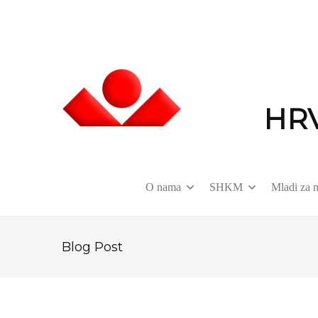
HR
O nama
SHKM
Mladi za 
Blog Post