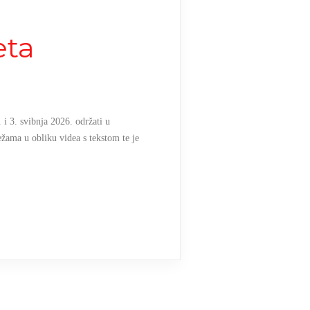
eta
 i 3. svibnja 2026. održati u
žama u obliku videa s tekstom te je