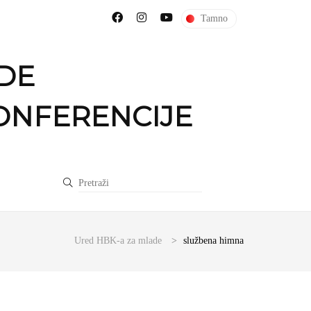
Tamno
DE
ONFERENCIJE
Ured HBK-a za mlade
>
službena himna