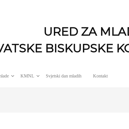
URED ZA MLA
VATSKE BISKUPSKE K
mlade
KMNL
Svjetski dan mladih
Kontakt