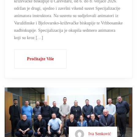
križevačke biskupije u Carevdaru, od 6. do 8. veljače 2026.
održan je drugi, ujedno i završni vikend susret Specijalizacije
animatora instruktora. Na susretu su sudjelovali animatori iz
Varaždinske i Bjelovarsko-križevačke biskupije te Vrhbosanske
nadbiskupije. Specijalizacija je okupila sedmero animatora
koji su kroz […]
Pročitajte Više
Iva Senković