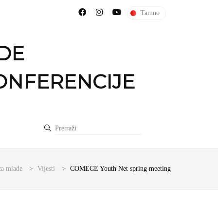
Tamno
DE
ONFERENCIJE
a mlade
>
Vijesti
>
COMECE Youth Net spring meeting