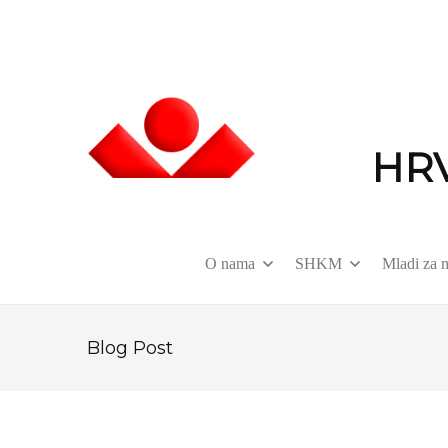
HR
O nama
SHKM
Mladi za 
Blog Post