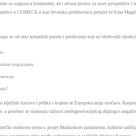
se osigurava kontinuitet, ali i otvara prostor za nove perspektive i in
nstvo u COMECE-u kao hrvatska predstavnica preuzet će Ema Magdić, s
jao se od niza tematskih panela i predavanja koji su obuhvatili sljedeće
ke
obalnim migracijama
neracija
niju?
izu ključnih izazova i prilika s kojima se Europska unija suočava. Raspr
ve, a posebno se istaknula važnost međugeneracijskog dijaloga i anga
nički molitveni trenuci, posjet Mađarskom parlamentu, kulturni sadržaji 
sa i razmjenu ideja među sudionicima iz različitih dijelova Europe.