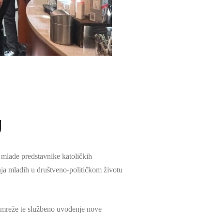
g
mlade predstavnike katoličkih
anja mladih u društveno-političkom životu
a mreže te službeno uvođenje nove