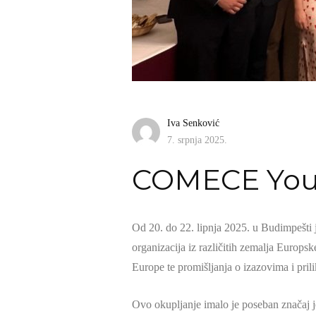
Iva Senković
7. srpnja 2025.
COMECE Yout
Od 20. do 22. lipnja 2025. u Budimpešti
organizacija iz različitih zemalja Europs
Europe te promišljanja o izazovima i pril
Ovo okupljanje imalo je poseban značaj j