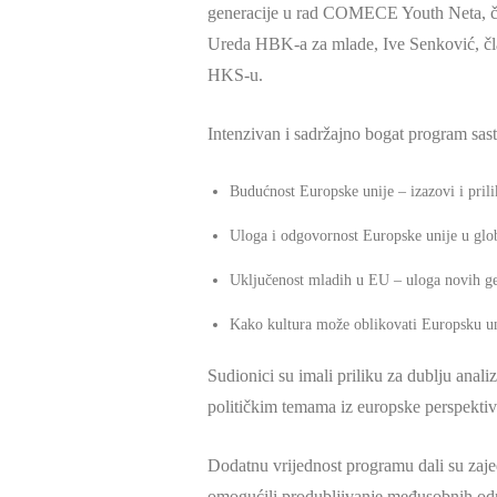
generacije u rad COMECE Youth Neta, čime 
Ureda HBK-a za mlade, Ive Senković, čla
HKS-u.
Intenzivan i sadržajno bogat program sasto
Budućnost Europske unije – izazovi i prili
Uloga i odgovornost Europske unije u gl
Uključenost mladih u EU – uloga novih ge
Kako kultura može oblikovati Europsku u
Sudionici su imali priliku za dublju anal
političkim temama iz europske perspekti
Dodatnu vrijednost programu dali su zajed
omogućili produbljivanje međusobnih odno