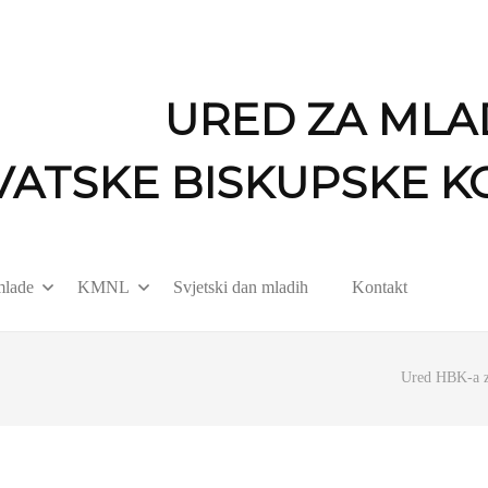
URED ZA MLA
VATSKE BISKUPSKE K
mlade
KMNL
Svjetski dan mladih
Kontakt
Ured HBK-a z